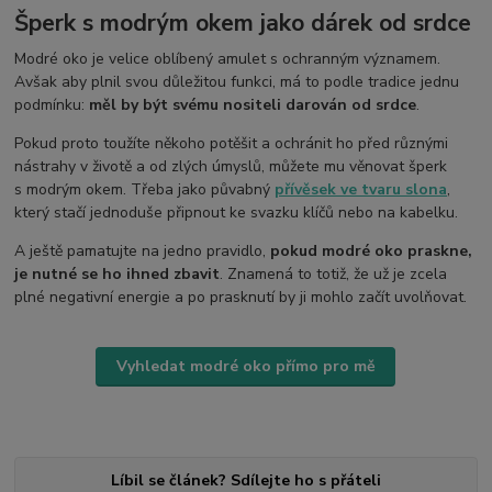
Šperk s modrým okem jako dárek od srdce
Modré oko je velice oblíbený amulet s ochranným významem.
Avšak aby plnil svou důležitou funkci, má to podle tradice jednu
podmínku:
měl by být svému nositeli darován od srdce
.
Pokud proto toužíte někoho potěšit a ochránit ho před různými
nástrahy v životě a od zlých úmyslů, můžete mu věnovat šperk
s modrým okem. Třeba jako půvabný
přívěsek ve tvaru slona
,
který stačí jednoduše připnout ke svazku klíčů nebo na kabelku.
A ještě pamatujte na jedno pravidlo,
pokud modré oko praskne,
je nutné se ho ihned zbavit
. Znamená to totiž, že už je zcela
plné negativní energie a po prasknutí by ji mohlo začít uvolňovat.
Vyhledat modré oko přímo pro mě
Líbil se článek? Sdílejte ho s přáteli