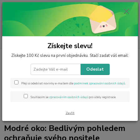
0
ks
CZK
za
0 Kč
Menu
Hledat
Získejte slevu!
Získejte 100 Kč slevu na první objednávku. Stačí zadat váš email:
Kategorie blogu
Odeslat
Štítky blogu
Přeji si odebírat novinky e-mailem dle
podmínek zpracování osobních údajů
.
Souhlasím se
zpracováním osobních údajů
pro účely registrace.
Úvod
Blog
Modré oko: Bedlivým pohledem ochraňuje svého nositele
Zavřít
29
.
04
.
2024
Modré oko: Bedlivým pohledem
ochraňuje svého nositele