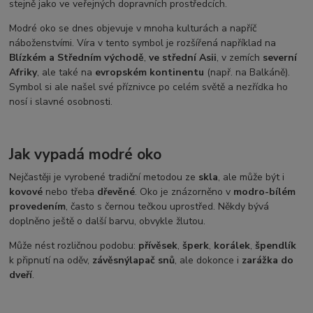
stejně jako ve veřejných dopravních prostředcích.
Modré oko se dnes objevuje v mnoha kulturách a napříč
náboženstvími. Víra v tento symbol je rozšířená například na
Blízkém a Středním východě
,
ve střední Asii
, v zemích
severní
Afriky
, ale také na
evropském kontinentu
(např. na Balkáně).
Symbol si ale našel své příznivce po celém světě a nezřídka ho
nosí i slavné osobnosti.
Jak vypadá modré oko
Nejčastěji je vyrobené tradiční metodou ze
skla
, ale může být i
kovové
nebo třeba
dřevěné
. Oko je znázorněno v
modro-bílém
provedením
, často s černou tečkou uprostřed. Někdy bývá
doplněno ještě o další barvu, obvykle žlutou.
Může nést rozličnou podobu:
přívěsek
,
šperk
,
korálek
,
špendlík
k připnutí na oděv,
závěsný
lapač snů
, ale dokonce i
zarážka do
dveří
.