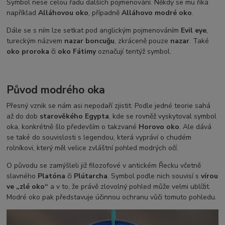
Symbol nese celou řadu dalších pojmenování. Někdy se mu říká
například
Alláhovou oko
, případně
Alláhovo modré oko
.
Dále se s ním lze setkat pod anglickým pojmenováním
Evil eye
,
tureckým názvem
nazar boncuğu
, zkráceně pouze
nazar
. Také
oko proroka
či
oko Fátimy
označují tentýž symbol.
Původ modrého oka
Přesný vznik se nám asi nepodaří zjistit. Podle jedné teorie sahá
až do dob
starověkého Egypta
, kde se rovněž vyskytoval symbol
oka, konkrétně šlo především o takzvané
Horovo oko
. Ale dává
se také do souvislosti s legendou, která vypráví o chudém
rolníkovi, který měl velice zvláštní pohled modrých očí.
O původu se zamýšleli již filozofové v antickém Řecku včetně
slavného
Platóna
či
Plútarcha
. Symbol podle nich souvisí s
vírou
ve „zlé oko“
a v to, že právě zlovolný pohled může velmi ublížit.
Modré oko pak představuje účinnou ochranu vůči tomuto pohledu.