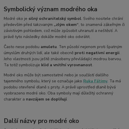
Symbolický význam modrého oka
Modré oko je
silný ochranitelský symbol
. Svého nositele chrání
především před takzvaným
„zlým okem“
, to znamená zákeřným či
závistivým pohledem, což může způsobit uhranutí a neštěstí. A
právě tyto následky dokáže modré oko odvrátit.
Často nese podobu
amuletu
. Ten působí nejenom proti špatným
úmyslům druhých lidí, ale také obecně
proti negativní energii
.
Jeho vlastnosti jsou ještě znásobeny převládající modrou barvou.
Ta totiž symbolizuje
klid a vnitřní vyrovnanost
.
Modré oko může být samostatné nebo je součástí dalšího
tajemného symbolu, který se označuje jako
Ruka Fátimy
. Ta má
podobu otevřené dlaně s prsty. A právě uprostřed dlaně bývá
vyobrazeno modré oko. Oba symboly mají důležitý ochranný
charakter a
navzájem se doplňují
.
Další názvy pro modré oko