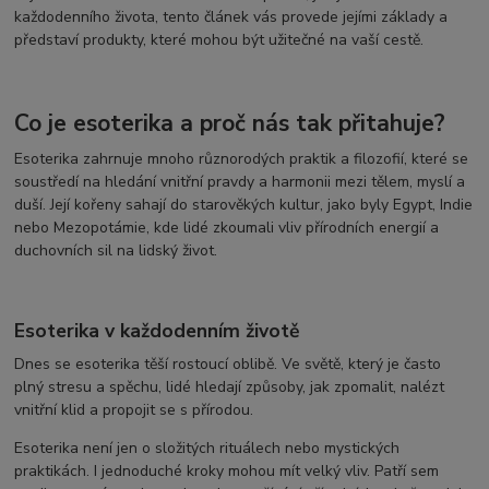
každodenního života, tento článek vás provede jejími základy a
představí produkty, které mohou být užitečné na vaší cestě.
Co je esoterika a proč nás tak přitahuje?
Esoterika zahrnuje mnoho různorodých praktik a filozofií, které se
soustředí na hledání vnitřní pravdy a harmonii mezi tělem, myslí a
duší. Její kořeny sahají do starověkých kultur, jako byly Egypt, Indie
nebo Mezopotámie, kde lidé zkoumali vliv přírodních energií a
duchovních sil na lidský život.
Esoterika v každodenním životě
Dnes se esoterika těší rostoucí oblibě. Ve světě, který je často
plný stresu a spěchu, lidé hledají způsoby, jak zpomalit, nalézt
vnitřní klid a propojit se s přírodou.
Esoterika není jen o složitých rituálech nebo mystických
praktikách. I jednoduché kroky mohou mít velký vliv. Patří sem