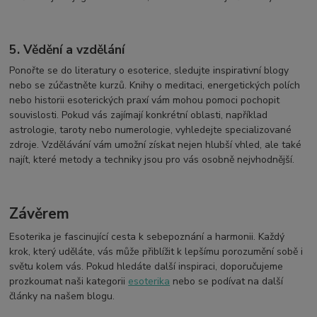
5. Vědění a vzdělání
Ponořte se do literatury o esoterice, sledujte inspirativní blogy
nebo se zúčastněte kurzů. Knihy o meditaci, energetických polích
nebo historii esoterických praxí vám mohou pomoci pochopit
souvislosti. Pokud vás zajímají konkrétní oblasti, například
astrologie, taroty nebo numerologie, vyhledejte specializované
zdroje. Vzdělávání vám umožní získat nejen hlubší vhled, ale také
najít, které metody a techniky jsou pro vás osobně nejvhodnější.
Závěrem
Esoterika je fascinující cesta k sebepoznání a harmonii. Každý
krok, který uděláte, vás může přiblížit k lepšímu porozumění sobě i
světu kolem vás. Pokud hledáte další inspiraci, doporučujeme
prozkoumat naši kategorii
esoterika
nebo se podívat na další
články na našem blogu.