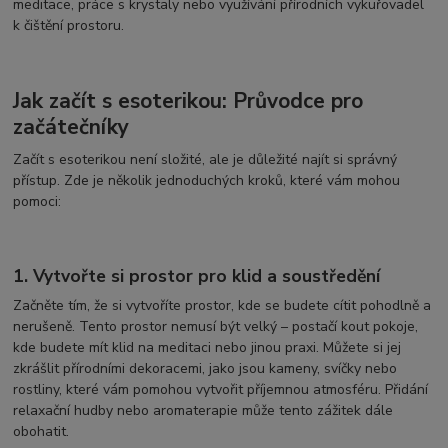
meditace, práce s krystaly nebo využívání přírodních vykuřovadel
k čištění prostoru.
Jak začít s esoterikou: Průvodce pro
začátečníky
Začít s esoterikou není složité, ale je důležité najít si správný
přístup. Zde je několik jednoduchých kroků, které vám mohou
pomoci:
1. Vytvořte si prostor pro klid a soustředění
Začněte tím, že si vytvoříte prostor, kde se budete cítit pohodlně a
nerušeně. Tento prostor nemusí být velký – postačí kout pokoje,
kde budete mít klid na meditaci nebo jinou praxi. Můžete si jej
zkrášlit přírodními dekoracemi, jako jsou kameny, svíčky nebo
rostliny, které vám pomohou vytvořit příjemnou atmosféru. Přidání
relaxační hudby nebo aromaterapie může tento zážitek dále
obohatit.