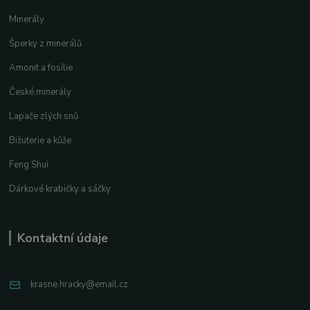
Minerály
Šperky z minerálů
Amonit a fosílie
České minerály
Lapače zlých snů
Bižuterie a kůže
Feng Shui
Dárkové krabičky a sáčky
Kontaktní údaje
krasne.hracky@email.cz