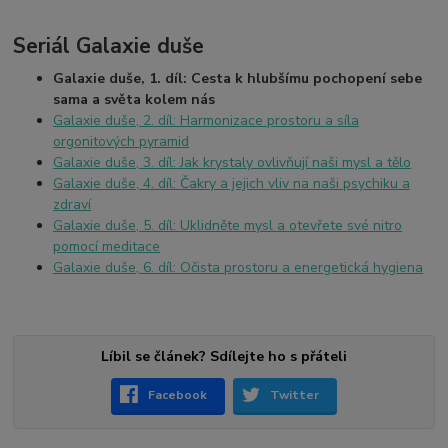
Seriál Galaxie duše
Galaxie duše, 1. díl: Cesta k hlubšímu pochopení sebe
sama a světa kolem nás
Galaxie duše, 2. díl: Harmonizace prostoru a síla
orgonitových pyramid
Galaxie duše, 3. díl: Jak krystaly ovlivňují naši mysl a tělo
Galaxie duše, 4. díl: Čakry a jejich vliv na naši psychiku a
zdraví
Galaxie duše, 5. díl: Uklidněte mysl a otevřete své nitro
pomocí meditace
Galaxie duše, 6. díl: Očista prostoru a energetická hygiena
Líbil se článek? Sdílejte ho s přáteli
Facebook
Twitter