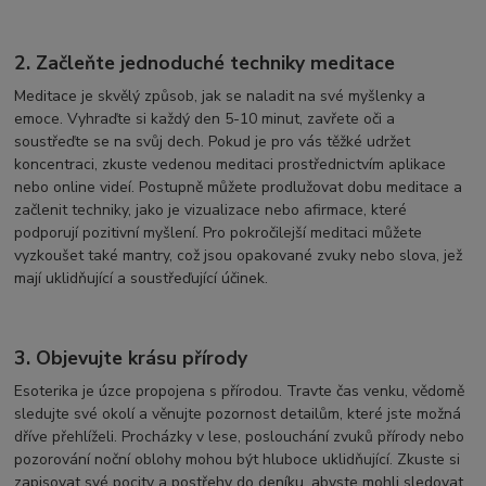
2. Začleňte jednoduché techniky meditace
Meditace je skvělý způsob, jak se naladit na své myšlenky a
emoce. Vyhraďte si každý den 5-10 minut, zavřete oči a
soustřeďte se na svůj dech. Pokud je pro vás těžké udržet
koncentraci, zkuste vedenou meditaci prostřednictvím aplikace
nebo online videí. Postupně můžete prodlužovat dobu meditace a
začlenit techniky, jako je vizualizace nebo afirmace, které
podporují pozitivní myšlení. Pro pokročilejší meditaci můžete
vyzkoušet také mantry, což jsou opakované zvuky nebo slova, jež
mají uklidňující a soustřeďující účinek.
3. Objevujte krásu přírody
Esoterika je úzce propojena s přírodou. Travte čas venku, vědomě
sledujte své okolí a věnujte pozornost detailům, které jste možná
dříve přehlíželi. Procházky v lese, poslouchání zvuků přírody nebo
pozorování noční oblohy mohou být hluboce uklidňující. Zkuste si
zapisovat své pocity a postřehy do deníku, abyste mohli sledovat,