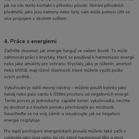
jak na vás tento kontakt s přírodou působí. Sbírání přírodních
předmětů, jako jsou kameny nebo listy, vám může pomoci cítit se
více propojeni s okolním světem.
4. Práce s energiemi
Začněte zkoumat, jak energie fungují ve vašem životě. To může
zahrnovat práci s krystaly, které se používají k harmonizaci energií
nebo jako amulety pro ochranu. Krystaly, jako je růženín, ametyst
nebo křišťál, mají různé vlastnosti, které můžete využít podle
svých potřeb.
Vykuřování je další mocný nástroj – můžete použít bylinky jako
šalvěj nebo palo santo k čištění prostoru od negativních energií.
Tento proces je jednoduchý: zapalte konec vykuřovadla, nechte
jej doutnat a s kouřem pomalu přecházejte po místnosti.
Soustřeďte se na svůj záměr a vizualizujte, jak se negativní
energie rozptyluje.
Pro lepší pochopení energetických proudů můžete také začít s
cvičeními jako jóga nebo tai chi, které harmonizují tělo a mysl.