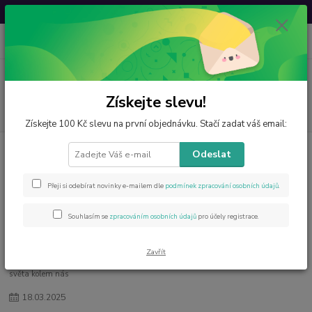
Svatovavřinecká sleva: 20 % s kódem
VAVRINEC20
0
ks
CZK
za
0 Kč
Menu
Získejte slevu!
Hledat
Získejte 100 Kč slevu na první objednávku. Stačí zadat váš email:
Odeslat
Kategorie blogu
Přeji si odebírat novinky e-mailem dle
podmínek zpracování osobních údajů
.
Štítky blogu
Souhlasím se
zpracováním osobních údajů
pro účely registrace.
Zavřít
Úvod
Blog
Galaxie duše, 1. díl: Cesta k hlubšímu pochopení sebe sama a
světa kolem nás
18
.
03
.
2025