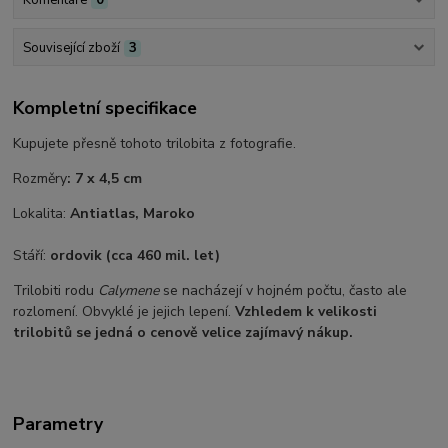
Komentáře
0
Související zboží
3
Kompletní specifikace
Kupujete přesně tohoto trilobita z fotografie.
Rozměry
: 7 x 4,5 cm
Lokalita:
Antiatlas, Maroko
Stáří:
ordovik (cca 460 mil. let)
Trilobiti rodu
Calymene
se nacházejí v hojném počtu, často ale
rozlomení. Obvyklé je jejich lepení.
Vzhledem k velikosti
trilobitů se jedná o cenově velice zajímavý nákup.
Parametry