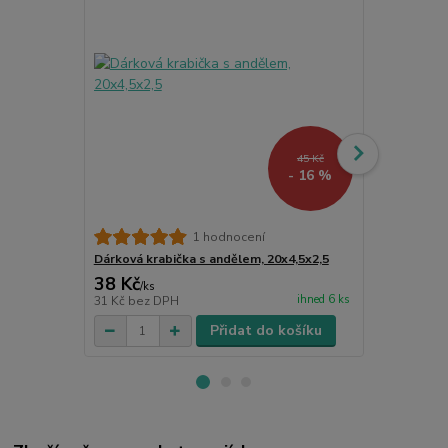
45 Kč
- 16 %
Dárková krab
1 hodnocení
Dárková krabička s andělem, 20x4,5x2,5
38 Kč
5 Kč
/
ks
/
ks
ihned 6 ks
31 Kč
bez DPH
4 Kč
bez DP
Přidat do košíku