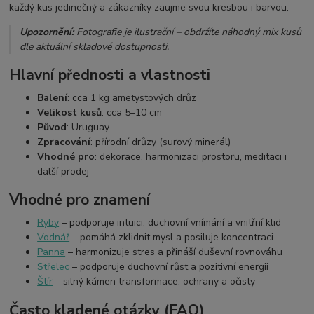
každý kus jedinečný a zákazníky zaujme svou kresbou i barvou.
Upozornění:
Fotografie je ilustrační – obdržíte náhodný mix kusů
dle aktuální skladové dostupnosti.
Hlavní přednosti a vlastnosti
Balení
: cca 1 kg ametystových drůz
Velikost kusů
: cca 5–10 cm
Původ
: Uruguay
Zpracování
: přírodní drůzy (surový minerál)
Vhodné pro
: dekorace, harmonizaci prostoru, meditaci i
další prodej
Vhodné pro znamení
Ryby
– podporuje intuici, duchovní vnímání a vnitřní klid
Vodnář
– pomáhá zklidnit mysl a posiluje koncentraci
Panna
– harmonizuje stres a přináší duševní rovnováhu
Střelec
– podporuje duchovní růst a pozitivní energii
Štír
– silný kámen transformace, ochrany a očisty
Často kladené otázky (FAQ)