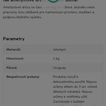
Jak ametystové drůzy používat doma?
Ametystové drůzy se často umisťují do ložnice, obýváku nebo
pracovny. Jsou oblíbené pro harmonizaci prostoru, meditaci a
podporu klidného spánku.
Parametry
Materiál
Ametyst
Hmotnost
1 kg
Původ
Uruguay
Bezpečností pokyny
Produkty slouží k
dekorativnímu použití. Nejsou
určeny dětem do 3 let, včetně
dětských náramků. Nejsou
určeny k vnitřnímu užití.
Zacházejte s každým