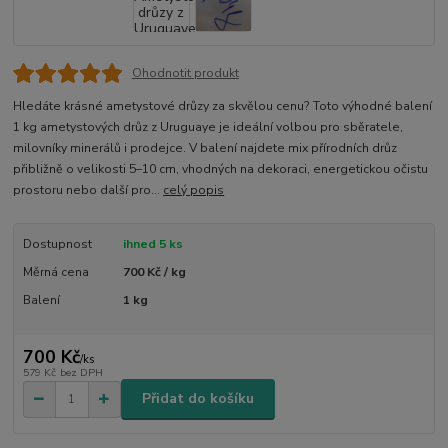
Ohodnotit produkt
Hledáte krásné ametystové drůzy za skvělou cenu? Toto výhodné balení
1 kg ametystových drůz z Uruguaye je ideální volbou pro sběratele,
milovníky minerálů i prodejce. V balení najdete mix přírodních drůz
přibližně o velikosti 5–10 cm, vhodných na dekoraci, energetickou očistu
prostoru nebo další pro...
celý popis
Dostupnost
ihned 5 ks
Měrná cena
700 Kč / kg
Balení
1 kg
700 Kč
/
ks
579 Kč
bez DPH
Přidat do košíku