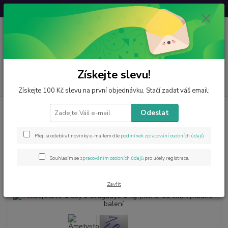
Svatovavřinecká sleva: 20 % s kódem
VAVRINEC20
0
ks
CZK
za
0 Kč
Menu
Získejte slevu!
Hledat
Získejte 100 Kč slevu na první objednávku. Stačí zadat váš email:
Úvod
Minerály od A do Z
Ametyst
Ametystové drůzy z Uruguaye 1 kg
Odeslat
(mix 5–10 cm) výhodné balení
Ametystové drůzy z Uruguaye 1
Přeji si odebírat novinky e-mailem dle
podmínek zpracování osobních údajů
.
kg (mix 5–10 cm) výhodné balení
Souhlasím se
zpracováním osobních údajů
pro účely registrace.
Novinka
Zavřít