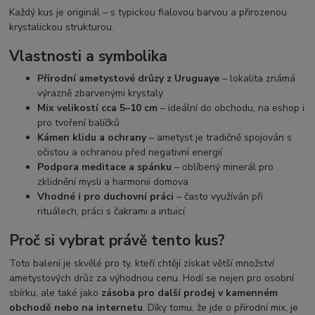
Každý kus je originál – s typickou fialovou barvou a přirozenou
krystalickou strukturou.
Vlastnosti a symbolika
Přírodní ametystové drůzy z Uruguaye
– lokalita známá
výrazně zbarvenými krystaly
Mix velikostí cca 5–10 cm
– ideální do obchodu, na eshop i
pro tvoření balíčků
Kámen klidu a ochrany
– ametyst je tradičně spojován s
očistou a ochranou před negativní energií
Podpora meditace a spánku
– oblíbený minerál pro
zklidnění mysli a harmonii domova
Vhodné i pro duchovní práci
– často využíván při
rituálech, práci s čakrami a intuicí
Proč si vybrat právě tento kus?
Toto balení je skvělé pro ty, kteří chtějí získat větší množství
ametystových drůz za výhodnou cenu. Hodí se nejen pro osobní
sbírku, ale také jako
zásoba pro další prodej v kamenném
obchodě nebo na internetu
. Díky tomu, že jde o přírodní mix, je