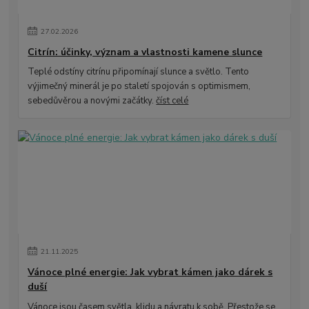
27
.
02
.
2026
Citrín: účinky, význam a vlastnosti kamene slunce
Teplé odstíny citrínu připomínají slunce a světlo. Tento
výjimečný minerál je po staletí spojován s optimismem,
sebedůvěrou a novými začátky.
číst celé
21
.
11
.
2025
Vánoce plné energie: Jak vybrat kámen jako dárek s
duší
Vánoce jsou časem světla, klidu a návratu k sobě. Přestože se