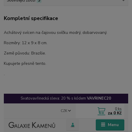
Související zboží
3
Kompletní specifikace
Achátový svícen na čajovou svíčku modrý, dobarvovaný.
Rozměry: 12 x 9 x 8 cm.
Země původu: Brazílie.
Kupujete přesně tento.
.
Svatovavřinecká sleva: 20 % s kódem
VAVRINEC20
0
ks
CZK
za
0 Kč
Menu