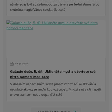
někdy zdají být spíše honbou za dárky a perfektní atmosférou,
skutečná magie Vánoc se sk...
číst celé
07
.
10
.
2025
Galaxie duše, 5. díl: Uklidněte mysl a otevřete své
nitro pomocí meditace
V dnešním uspěchaném světě plném informací, očekávání a
neustálé aktivity je vnitřní klid vzácností. Mnozí z nás cítí napětí,
únavu, zahlcení nebo odp...
číst celé