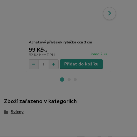
Achátový přívěsek rybička cca 3 cm
Achátová pů
99 Kč
175 Kč
/
ks
/
ks
ihned 2 ks
82 Kč
bez DPH
145 Kč
bez 
Přidat do košíku
Zboží zařazeno v kategoriích
Svícny