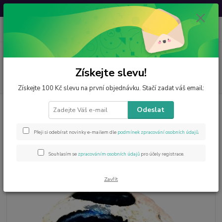
Svatovavřinecká sleva: 20 % s kódem
VAVRINEC20
0
ks
CZK
za
0 Kč
Menu
Získejte slevu!
Hledat
Získejte 100 Kč slevu na první objednávku. Stačí zadat váš email:
Úvod
Výrobky z minerálů
Svícny
Achátový svícen široký, modrý s
Odeslat
malým kazem
Achátový svícen široký, modrý s
Přeji si odebírat novinky e-mailem dle
podmínek zpracování osobních údajů
.
malým kazem
Souhlasím se
zpracováním osobních údajů
pro účely registrace.
Zavřít