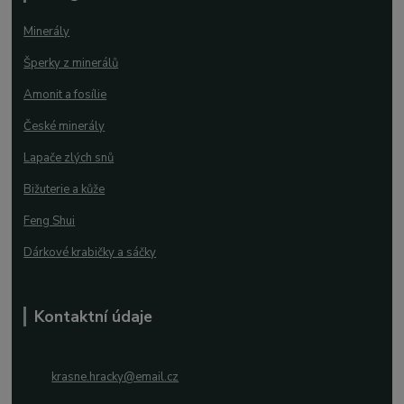
Minerály
Šperky z minerálů
Amonit a fosílie
České minerály
Lapače zlých snů
Bižuterie a kůže
Feng Shui
Dárkové krabičky a sáčky
Kontaktní údaje
krasne.hracky@email.cz