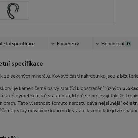
etní specifikace
Parametry
Hodnocení
0
tní specifikace
k ze sekaných minerálů. Kovové části náhrdelníku jsou z bižuterie
skoryl je kámen černé barvy sloužící k odstranění různých
bloká
á silné pyroelektrické vlastnosti, které se projevují tak, že tř
án prach. Tato vlastnost tomuto nerostu dává
nejsilnější očistn
přičemž ji vždy odvádíme koncem krystalu k zemi, kde ji lze snadn