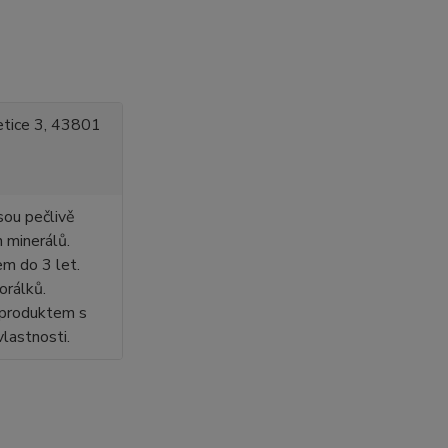
kletice 3, 43801
sou pečlivě
h minerálů.
em do 3 let.
orálků.
 produktem s
vlastnosti.