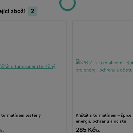
jící zboží
2
s turmalínem leštěný
Křišťál s turmalínem – špice
energii, ochranu a očistu
285 Kč
/
ks
/
ks