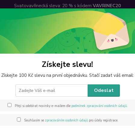
Svatovavřinecká sleva: 20 % s kódem
VAVRINEC20
lkoobchodní sleva
Ceny dopravy
Kontakty
Hledat
perky z minerálů
Náhrdelníky
Turmalín skoryl, náhrdelník sekaný, kr
Získejte slevu!
alín skoryl, náhrdelník sekaný, 
Získejte 100 Kč slevu na první objednávku. Stačí zadat váš email:
Odeslat
Náhrde
Přeji si odebírat novinky e-mailem dle
podmínek zpracování osobních údajů
.
bižuter
různýc
Souhlasím se
zpracováním osobních údajů
pro účely registrace.
minerál
třením