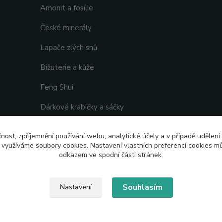
Amonit a fosílie
České minerály
Lapače zlých snů
Bižuterie a kůže
Feng Shui
Dárkové krabičky a sáčky
čnost, zpříjemnění používání webu, analytické účely a v případě udělení
y využíváme soubory cookies. Nastavení vlastních preferencí cookies mů
odkazem ve spodní části stránek.
Souhlasím
Nastavení