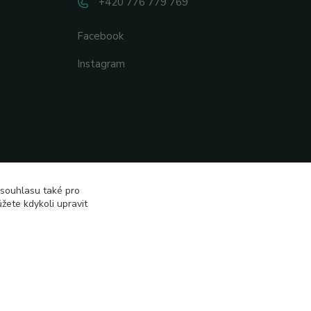
+420 776 779 769
Facebook
Instagram
 souhlasu také pro
žete kdykoli upravit