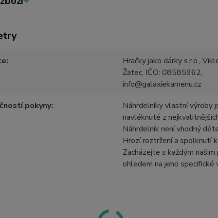
zboží
etry
ce
Hračky jako dárky s.r.o., Vi
Žatec, IČO: 08585962,
info@galaxiekamenu.cz
čností pokyny
Náhrdelníky vlastní výroby j
navléknuté z nejkvalitnějšíc
Náhrdelník není vhodný dět
Hrozí roztržení a spolknutí k
Zacházejte s každým našim
ohledem na jeho specifické 