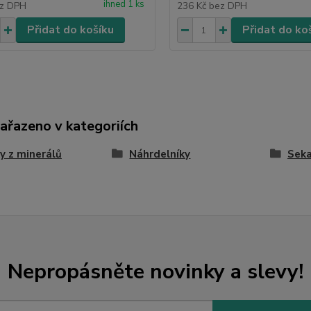
ihned 1 ks
z DPH
236 Kč
bez DPH
Přidat do košíku
Přidat do ko
zařazeno v kategoriích
y z minerálů
Náhrdelníky
Sek
Nepropásněte novinky a slevy!