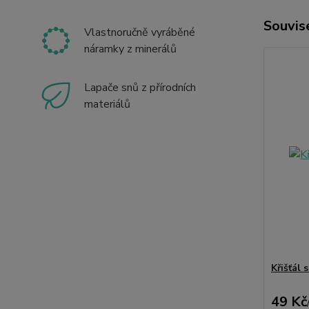
Souvise
Vlastnoručně vyráběné
náramky z minerálů
Lapače snů z přírodních
materiálů
Křišťál 
49 Kč