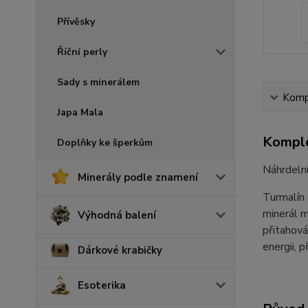
Přívěsky
Říční perly
Sady s minerálem
Kompl
Japa Mala
Komple
Doplňky ke šperkům
Náhrdelní
Minerály podle znamení
Turmalín 
minerál m
Výhodná balení
přitahov
energii, 
Dárkové krabičky
Esoterika