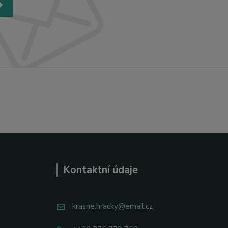
Kontaktní údaje
krasne.hracky@email.cz