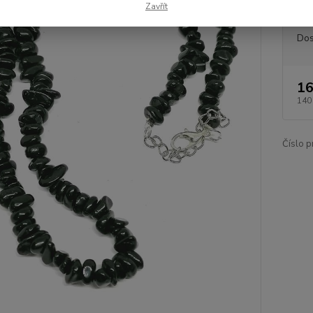
Zavřít
Dos
16
140
Číslo p