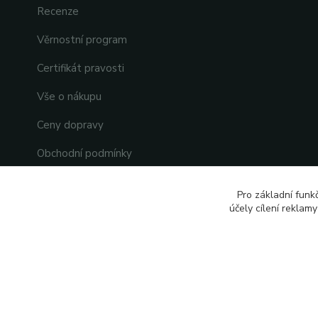
Recenze
Věrnostní program
Certifikát pravosti
Vše o nákupu
Ceny dopravy
Obchodní podmínky
Ochrana osobních údajů
Pro základní funk
účely cílení reklam
Reklamace
Kontakty