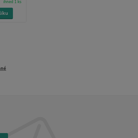
ihned 1 ks
šíku
ané