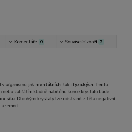
Komentáře
0
Související zboží
2
.
d
v organismu, jak
mentálních
, tak i
fyzických
. Tento
ením nebo zahřátím kladně nabitého konce krystalu bude
ou sílu
. Dlouhými krystaly lze odstranit z těla negativní
o uzemnit.