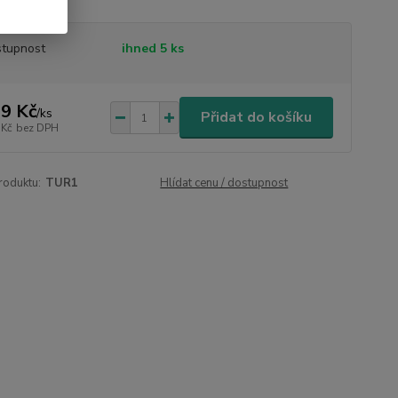
tupnost
ihned 5 ks
9 Kč
/
ks
Přidat do košíku
 Kč
bez DPH
roduktu:
TUR1
Hlídat cenu / dostupnost