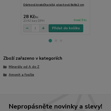
Dárková krabička bílá, plastová 8x8x2 cm
Dárková krab
28 Kč
5 Kč
/
ks
/
ks
ihned 9 ks
23 Kč
bez DPH
4 Kč
bez DP
Přidat do košíku
Zboží zařazeno v kategoriích
Minerály od A do Z
Amonit a fosílie
Nepropásněte novinky a slevy!