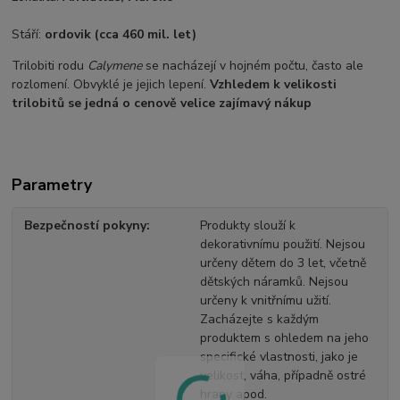
Stáří:
ordovik (cca 460 mil. let)
Trilobiti rodu
Calymene
se nacházejí v hojném počtu, často ale
rozlomení. Obvyklé je jejich lepení.
Vzhledem k velikosti
trilobitů se jedná o cenově velice zajímavý nákup
Parametry
Bezpečností pokyny
Produkty slouží k
dekorativnímu použití. Nejsou
určeny dětem do 3 let, včetně
dětských náramků. Nejsou
určeny k vnitřnímu užití.
Zacházejte s každým
produktem s ohledem na jeho
specifické vlastnosti, jako je
velikost, váha, případně ostré
hrany apod.