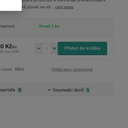
u inzulinu, pomáhá při porodu a odstraňuje premenstruační
m. Blahodárně působí na oči....
celý popis
tupnost
ihned 1 ks
0 Kč
/
ks
Přidat do košíku
 Kč
bez DPH
roduktu:
081X
Hlídat cenu / dostupnost
mentáře
0
Související zboží
1