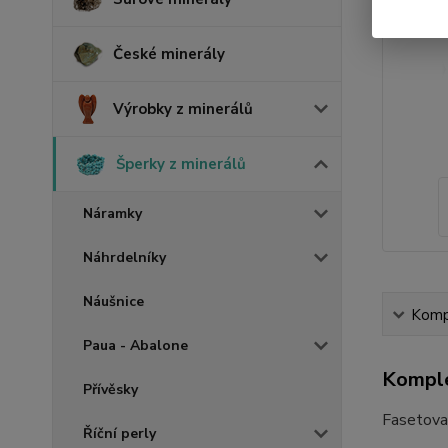
České minerály
Výrobky z minerálů
Šperky z minerálů
Náramky
Náhrdelníky
Náušnice
Kompl
Paua - Abalone
Komple
Přívěsky
Fasetovan
Říční perly