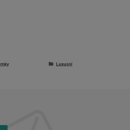
amky
Luxusní