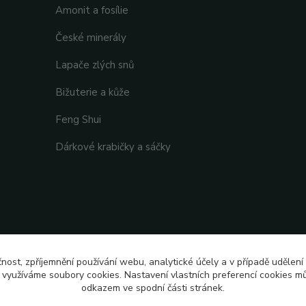
Amonit a fosílie
České minerály
Lapače zlých snů
Bižuterie a kůže
Feng Shui
Dárkové krabičky a sáčky
čnost, zpříjemnění používání webu, analytické účely a v případě udělení
y využíváme soubory cookies. Nastavení vlastních preferencí cookies mů
odkazem ve spodní části stránek.