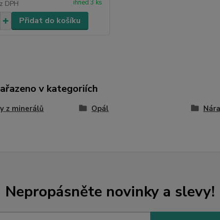
ihned 3 ks
z DPH
Přidat do košíku
zařazeno v kategoriích
y z minerálů
Opál
Nár
Nepropásněte novinky a slevy!