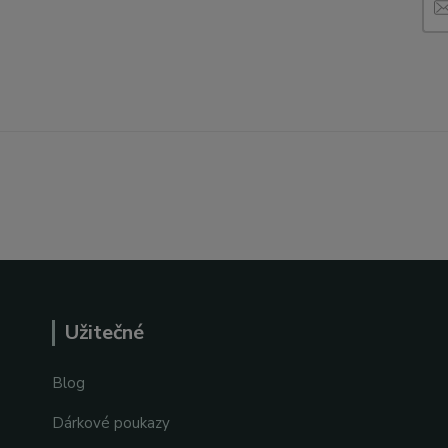
Užitečné
Blog
Dárkové poukazy