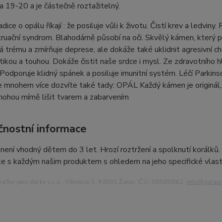
 19-20 a je částečně roztažitelný.
dice o opálu říkají : že posiluje vůli k životu. Čistí krev a ledvin
uační syndrom. Blahodárně působí na oči. Skvělý kámen, který p
 trému a zmírňuje deprese, ale dokáže také uklidnit agresivní ch
otikou a touhou. Dokáže čistit naše srdce i mysl. Ze zdravotního
. Podporuje klidný spánek a posiluje imunitní systém. Léčí Park
 mnohem více dozvíte také tady: OPÁL Každý kámen je originál, 
ohou mírně lišit tvarem a zabarvením
nostní informace
ení vhodný dětem do 3 let. Hrozí roztržení a spolknutí korálků
e s každým našim produktem s ohledem na jeho specifické vlast
ačky jako dárky s.r.o., Vikletice 3, 43801 Žatec, IČO: 08585962,
info@
galax