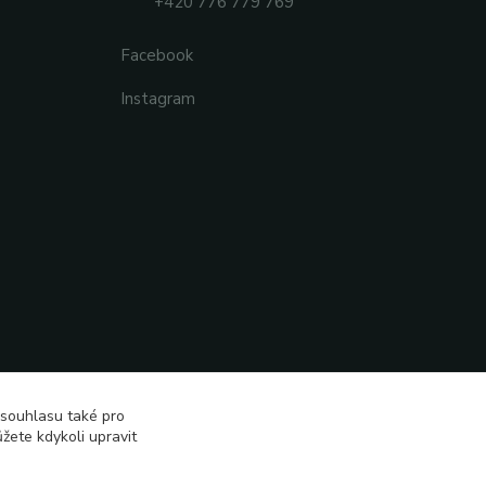
+420 776 779 769
Facebook
Instagram
 souhlasu také pro
žete kdykoli upravit