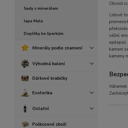
Obvod cca
Sady s minerálem
Lidové tra
Japa Mala
premenstr
překonává
Doplňky ke šperkům
vášní, er
epilepsii
Minerály podle znamení
kameni se
kameny m
Výhodná balení
Bezpeč
Dárkové krabičky
Náramek n
Esoterika
Zacházejt
Výrobce: Hr
Ostatní
Poškozené zboží