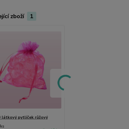
jící zboží
1
 látkový pytlíček růžový
/
ks