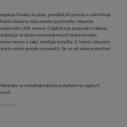
y. Reguluje hladinu inzulinu, pomáhá při porodu a odstraňuje
řináší lidskému tělu mnoho pozitivního. Nejenže
ování nebo léčit emoce. Odjakživa je spojován s láskou,
 hlediska je skvělým pomocníkem při leukémii nebo
insonovu nemoc a také zmírňuje horečky. O tomto úžasném
proto mějte prosím na paměti, že se od sebe jednotlivé
. Náramky se navlékají kulivým pohybem na zápěstí.
nosti.
iekamenu.cz