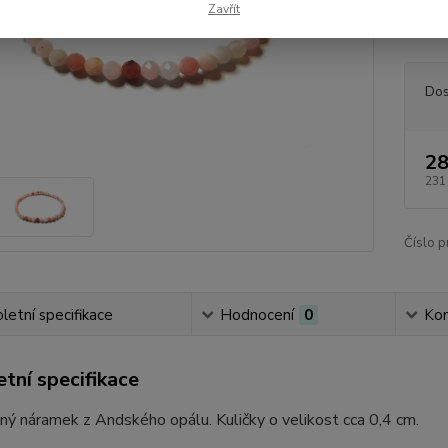
hladin
Zavřít
syndro
Dos
28
231
Číslo p
etní specifikace
Hodnocení
0
Ko
tní specifikace
ý náramek z Andského opálu. Kuličky o velikost cca 0,4 cm.