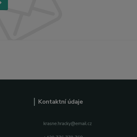
Kontaktní údaje
krasne.hracky@email.cz