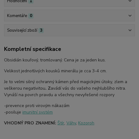
Hodnocení
1
Komentáře
0
Související zboží
3
Kompletní specifikace
Obsidián kouřový, tromlovaný. Cena je za jeden kus.
Velikost jednotlivých kousků minerálu je cca 3-4 cm.
Je to velmi silný ochranný kámen před magickými útoky, zlem a
veškerou negativitou
. Z
avádí vás do vašeho nejhlubšího nitra.
Vynáší na povrch pravdu a všechny nevyřešené rozpory
-prevence proti virovým nákazám
-posiluje
imunitní systém
VHODNÝ PRO ZNAMENÍ:
Štír
,
Váhy
,
Kozoroh