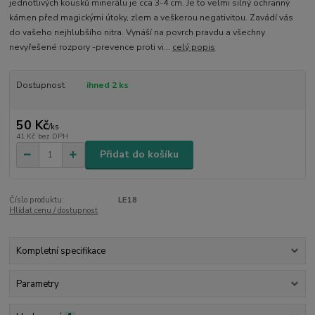
jednotlivých kousků minerálu je cca 3-4 cm. Je to velmi silný ochranný
kámen před magickými útoky, zlem a veškerou negativitou. Zavádí vás
do vašeho nejhlubšího nitra. Vynáší na povrch pravdu a všechny
nevyřešené rozpory -prevence proti vi...
celý popis
Dostupnost
ihned 2 ks
50 Kč
/
ks
41 Kč
bez DPH
Přidat do košíku
Číslo produktu:
LE18
Hlídat cenu / dostupnost
Kompletní specifikace
Parametry