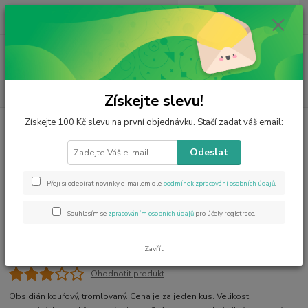
0
ks
CZK
za
0 Kč
Menu
Hledat
Získejte slevu!
Získejte 100 Kč slevu na první objednávku. Stačí zadat váš email:
Úvod
Výrobky z minerálů
Tromlované
Obsidián kouřový, tromlovaný
Obsidián kouřový, tromlovaný
Odeslat
Přeji si odebírat novinky e-mailem dle
podmínek zpracování osobních údajů
.
Souhlasím se
zpracováním osobních údajů
pro účely registrace.
Zavřít
Ohodnotit produkt
Obsidián kouřový, tromlovaný. Cena je za jeden kus. Velikost