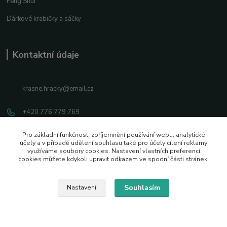
Feng Shui
Dárkové krabičky a sáčky
Kontaktní údaje
krasne.hracky@email.cz
+420 776 779 769
Facebook
Pro základní funkčnost, zpříjemnění používání webu, analytické
účely a v případě udělení souhlasu také pro účely cílení reklamy
využíváme soubory cookies. Nastavení vlastních preferencí
Instagram
cookies můžete kdykoli upravit odkazem ve spodní části stránek.
Souhlasím
Nastavení
2026 © Vytvořeno s pozitivní energií
Vytvořeno na
Eshop-rychle.cz