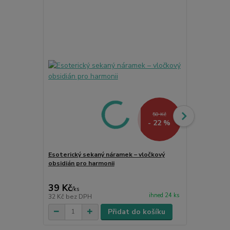
50 Kč
- 22 %
Esoterický sekaný náramek – vločkový
Kyvadlo z o
obsidián pro harmonii
39 Kč
100 Kč
/
ks
/
ks
ihned 24 ks
32 Kč
bez DPH
83 Kč
bez D
Přidat do košíku