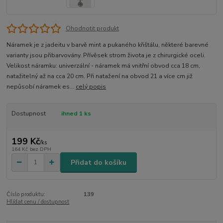
Ohodnotit produkt
Náramek je z jadeitu v barvě mint a pukaného křištálu, některé barevné
varianty jsou přibarvovány. Přívěsek strom života je z chirurgické oceli.
Velikost náramku: univerzální - náramek má vnitřní obvod cca 18 cm,
natažitelný až na cca 20 cm. Při natažení na obvod 21 a více cm již
nepůsobí náramek es...
celý popis
Dostupnost
ihned 1 ks
199 Kč
/
ks
164 Kč
bez DPH
Přidat do košíku
Číslo produktu:
139
Hlídat cenu / dostupnost