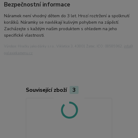
Bezpečnostní informace
Náramek není vhodný dětem do 3 let. Hrozí roztržení a spolknutí
korálků. Náramky se navlékají kulivým pohybem na zápěstí.
Zacházejte s každým našim produktem s ohledem na jeho
specifické vlastnosti.
Výrobce: Hračky jako dárky s.r.o., Vikletice 3, 43801 Žatec, IČO: 08585962,
info@
galaxiekamenu.cz
Související zboží
3