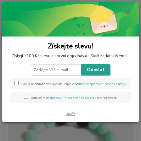
0
ks
CZK
za
0 Kč
Menu
Hledat
Získejte slevu!
Získejte 100 Kč slevu na první objednávku. Stačí zadat váš email:
Úvod
Šperky z minerálů
Náramky
Náramek z jadeitu mint a
stromem života z chirurgické oceli
Odeslat
Náramek z jadeitu mint a
stromem života z chirurgické oceli
Přeji si odebírat novinky e-mailem dle
podmínek zpracování osobních údajů
.
Souhlasím se
zpracováním osobních údajů
pro účely registrace.
Zavřít