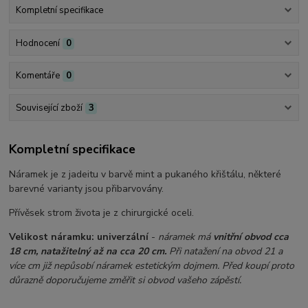
Kompletní specifikace
Hodnocení
0
Komentáře
0
Související zboží
3
Kompletní specifikace
Náramek je z jadeitu v barvě mint a pukaného křištálu, některé
barevné varianty jsou přibarvovány.
Přívěsek strom života je z chirurgické oceli.
Velikost náramku:
univerzální
-
náramek má
vnitřní obvod cca
18 cm, natažitelný až na cca 20 cm.
Při natažení na obvod 21 a
více cm již nepůsobí náramek estetickým dojmem. Před
koupí proto
důrazně doporučujeme změřit si obvod vašeho zápěstí.