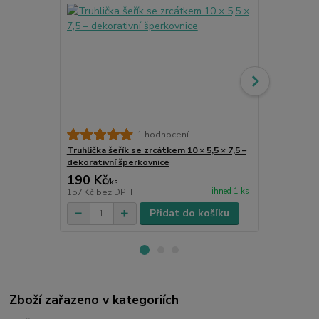
Jutový dárko
1 hodnocení
Truhlička šeřík se zrcátkem 10 × 5,5 × 7,5 –
dekorativní šperkovnice
190 Kč
25 Kč
/
ks
/
ks
ihned 1 ks
157 Kč
bez DPH
21 Kč
bez D
Přidat do košíku
Zboží zařazeno v kategoriích