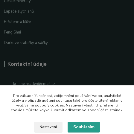
České minerály
Lapače zlých snů
Bižuterie a kůže
Feng Shui
Dárkové krabičky a sáčky
Kontaktní údaje
krasne.hracky@email.cz
Pro základní funkčnost, zpříjemnění používání webu, analytické
+420 776 779 769
účely a v případě udělení souhlasu také pro účely cílení reklamy
využíváme soubory cookies. Nastavení vlastních preferencí
cookies můžete kdykoli upravit odkazem ve spodní části stránek.
Facebook
Instagram
Souhlasím
Nastavení