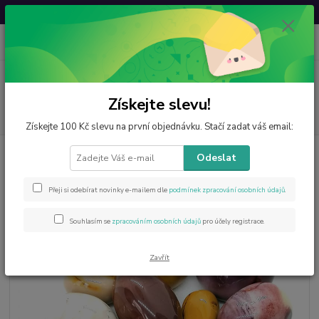
Svatovavřinecká sleva: 20 % s kódem
VAVRINEC20
0
ks
CZK
za
0 Kč
Menu
Získejte slevu!
Hledat
Získejte 100 Kč slevu na první objednávku. Stačí zadat váš email:
Úvod
Výrobky z minerálů
Tromlované
Mokait leštěný
Odeslat
Mokait leštěný
Přeji si odebírat novinky e-mailem dle
podmínek zpracování osobních údajů
.
Souhlasím se
zpracováním osobních údajů
pro účely registrace.
Zavřít