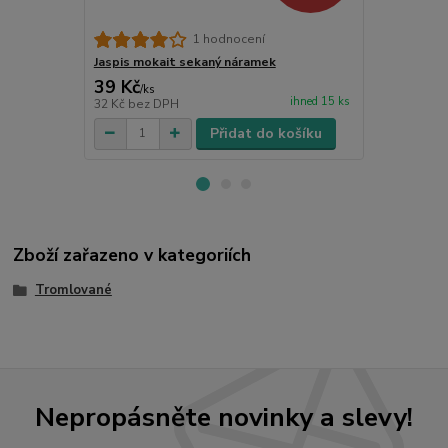
Mokait přív
1 hodnocení
Jaspis mokait sekaný náramek
39 Kč
49 Kč
/
ks
/
ks
ihned 15 ks
32 Kč
bez DPH
40 Kč
bez D
Přidat do košíku
Zboží zařazeno v kategoriích
Tromlované
Nepropásněte novinky a slevy!