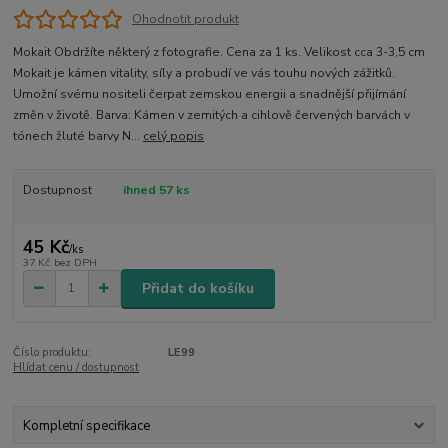
Ohodnotit produkt
Mokait Obdržíte některý z fotografie. Cena za 1 ks. Velikost cca 3-3,5 cm
Mokait je kámen vitality, síly a probudí ve vás touhu nových zážitků.
Umožní svému nositeli čerpat zemskou energii a snadnější přijímání
změn v životě. Barva: Kámen v zemitých a cihlově červených barvách v
tónech žluté barvy N...
celý popis
Dostupnost
ihned 57 ks
45 Kč
/
ks
37 Kč
bez DPH
Přidat do košíku
Číslo produktu:
LE99
Hlídat cenu / dostupnost
Kompletní specifikace