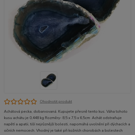
Ohodnotit produkt
Achátová pecka, dobarvovaná. Kupujete přesně tento kus. Váha tohoto
kusu achátu je 0,448 kg Rozměry- 8,5 x 7,5 x 6,5cm Achát odstraňuje
napětí a apatii, tiší nejrůznější bolesti, napomáhá uvolnění při dýchacích a
očních nemocech. Vhodný je také při kožních chorobách a bolestech