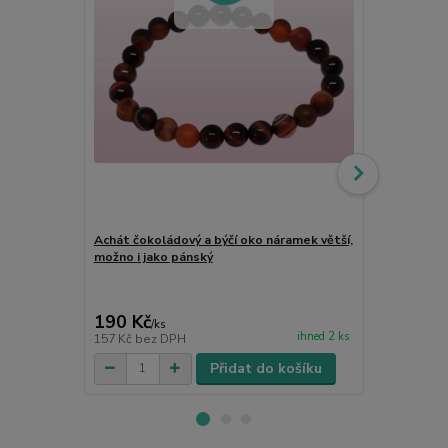
Achát čokoládový a býčí oko náramek větší,
možno i jako pánský
Sekaný nára
minerální šp
přírodní ene
190 Kč
39 Kč
/
ks
/
ks
ihned 2 ks
157 Kč
bez DPH
32 Kč
bez D
Přidat do košíku